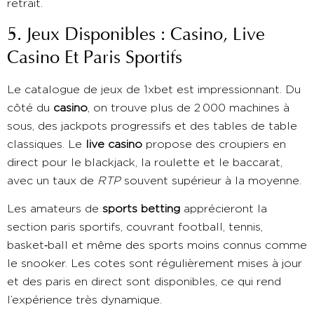
retrait.
5. Jeux Disponibles : Casino, Live
Casino Et Paris Sportifs
Le catalogue de jeux de 1xbet est impressionnant. Du
côté du
casino
, on trouve plus de 2 000 machines à
sous, des jackpots progressifs et des tables de table
classiques. Le
live casino
propose des croupiers en
direct pour le blackjack, la roulette et le baccarat,
avec un taux de
RTP
souvent supérieur à la moyenne.
Les amateurs de
sports betting
apprécieront la
section paris sportifs, couvrant football, tennis,
basket‑ball et même des sports moins connus comme
le snooker. Les cotes sont régulièrement mises à jour
et des paris en direct sont disponibles, ce qui rend
l’expérience très dynamique.