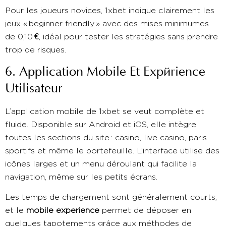
Pour les joueurs novices, 1xbet indique clairement les
jeux « beginner friendly » avec des mises minimumes
de 0,10 €, idéal pour tester les stratégies sans prendre
trop de risques.
6. Application Mobile Et Expérience
Utilisateur
L’application mobile de 1xbet se veut complète et
fluide. Disponible sur Android et iOS, elle intègre
toutes les sections du site : casino, live casino, paris
sportifs et même le portefeuille. L’interface utilise des
icônes larges et un menu déroulant qui facilite la
navigation, même sur les petits écrans.
Les temps de chargement sont généralement courts,
et le
mobile experience
permet de déposer en
quelques tapotements grâce aux méthodes de