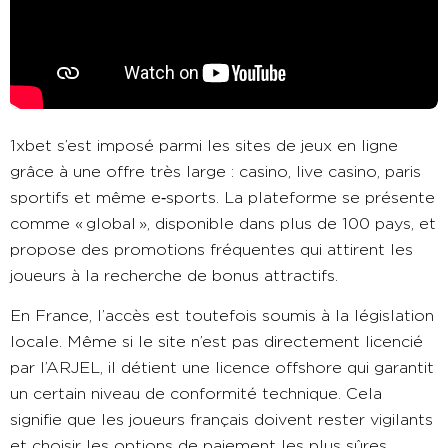
1xbet s’est imposé parmi les sites de jeux en ligne
grâce à une offre très large : casino, live casino, paris
sportifs et même e‑sports. La plateforme se présente
comme « global », disponible dans plus de 100 pays, et
propose des promotions fréquentes qui attirent les
joueurs à la recherche de bonus attractifs.
En France, l’accès est toutefois soumis à la législation
locale. Même si le site n’est pas directement licencié
par l’ARJEL, il détient une licence offshore qui garantit
un certain niveau de conformité technique. Cela
signifie que les joueurs français doivent rester vigilants
et choisir les options de paiement les plus sûres.