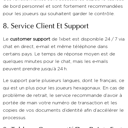
de bord personnel et sont fortement recommandées
pour les joueurs qui souhaitent garder le contrôle.
8. Service Client Et Support
Le
customer support
de 1xbet est disponible 24 / 7 via
chat en direct, e‑mail et même téléphone dans
certains pays. Le temps de réponse moyen est de
quelques minutes pour le chat, mais les e‑mails
peuvent prendre jusqu’à 24 h.
Le support parle plusieurs langues, dont le français, ce
qui est un plus pour les joueurs hexagonaux. En cas de
problème de retrait, le service recommande d’avoir à
portée de main votre numéro de transaction et les
copies de vos documents d’identité afin d’accélérer le
processus.