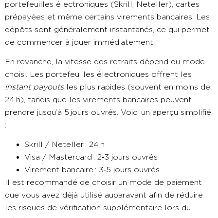
portefeuilles électroniques (Skrill, Neteller), cartes
prépayées et même certains virements bancaires. Les
dépôts sont généralement instantanés, ce qui permet
de commencer à jouer immédiatement.
En revanche, la vitesse des retraits dépend du mode
choisi. Les portefeuilles électroniques offrent les
instant payouts
les plus rapides (souvent en moins de
24 h), tandis que les virements bancaires peuvent
prendre jusqu’à 5 jours ouvrés. Voici un aperçu simplifié
:
Skrill / Neteller : 24 h
Visa / Mastercard : 2‑3 jours ouvrés
Virement bancaire : 3‑5 jours ouvrés
Il est recommandé de choisir un mode de paiement
que vous avez déjà utilisé auparavant afin de réduire
les risques de vérification supplémentaire lors du