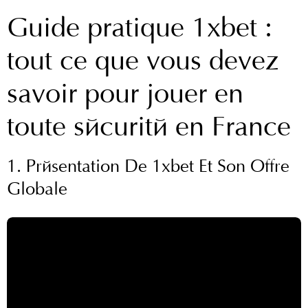
Guide pratique 1xbet :
tout ce que vous devez
savoir pour jouer en
toute sécurité en France
1. Présentation De 1xbet Et Son Offre
Globale