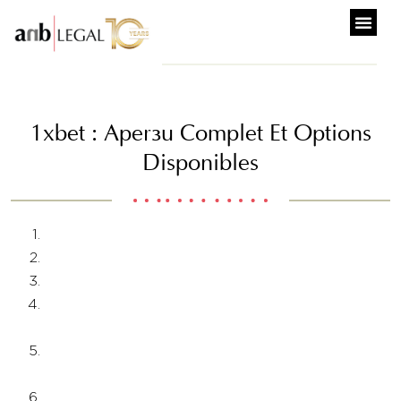
1xbet : Aperçu Complet Et Options
Disponibles
1. Présentation De 1xbet Et Son Offre Globale
2. Inscription Et Vérification D’identité Sur 1xbet
3. Bonus De Bienvenue Et Conditions De Mise
4. Méthodes De Paiement Et Rapidité Des
Retraits
5. Jeux Disponibles : Casino, Live Casino Et Paris
Sportifs
6. Application Mobile Et Expérience Utilisateur