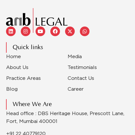
Quick links
Home
Media
About Us
Testimonials
Practice Areas
Contact Us
Blog
Career
Where We Are
Head office : DBS Heritage House, Prescott Lane,
Fort, Mumbai 400001
+91 22 40779120