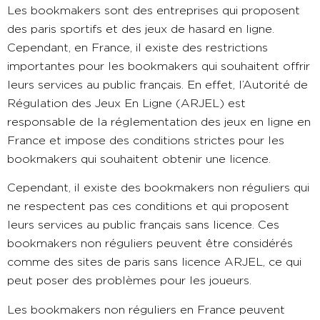
Les bookmakers sont des entreprises qui proposent
des paris sportifs et des jeux de hasard en ligne.
Cependant, en France, il existe des restrictions
importantes pour les bookmakers qui souhaitent offrir
leurs services au public français. En effet, l’Autorité de
Régulation des Jeux En Ligne (ARJEL) est
responsable de la réglementation des jeux en ligne en
France et impose des conditions strictes pour les
bookmakers qui souhaitent obtenir une licence.
Cependant, il existe des bookmakers non réguliers qui
ne respectent pas ces conditions et qui proposent
leurs services au public français sans licence. Ces
bookmakers non réguliers peuvent être considérés
comme des sites de paris sans licence ARJEL, ce qui
peut poser des problèmes pour les joueurs.
Les bookmakers non réguliers en France peuvent