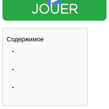
JOUER
Содержимое
Les Bookmakers Autorisés En
France
Les Bookmakers Non Autorisés En
France
Les Conséquences Pour Les
Joueurs