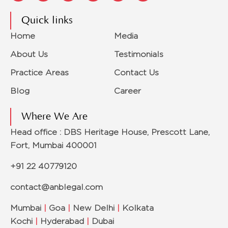
Quick links
Home
Media
About Us
Testimonials
Practice Areas
Contact Us
Blog
Career
Where We Are
Head office : DBS Heritage House, Prescott Lane,
Fort, Mumbai 400001
+91 22 40779120
contact@anblegal.com
Mumbai
|
Goa
|
New Delhi
|
Kolkata
Kochi
|
Hyderabad
|
Dubai